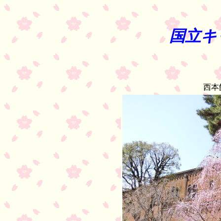
国立キ
西本